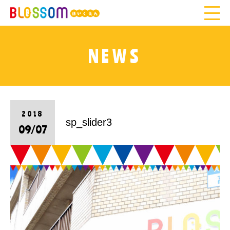
NEWS
2018
sp_slider3
09/07